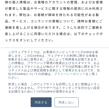
様の個人情報は、お客様のアカウントの管理、およびお客様
が要求した製品やサービスに関する情報の提供にのみ利用さ
れます。弊社は、お客様が興味を持たれる可能性がある製
品、サービス、コンテンツの情報について、随時お客様にご
連絡を差し上げる場合があります。こうした目的でご連絡を
差し上げることに同意いただける場合は、以下のチェックボ
ックスをオンにしてください。
『個人情報保護方針』に基づく個人情報の取り
このウェブサイトでは、お客様のコンピューターにCookieを保
存します。このCookieは、ウェブサイトの利用に関する情報を
扱いについて（
プライバシーポリシー
）同意
収集するために使用され、これによって利用者を記憶できます。
この情報は、ブラウジング環境の改善およびカスタマイズ、およ
する
*
びこのウェブサイトおよび他のメディアでの訪問者に関するアナ
リティクスおよび測定指標を目的として使用されるものです。当
社のCookieについての詳細は、
プライバシーポリシー
をご覧く
ださい。
拒否した場合、このウェブサイトを訪問したときに情報はトラッ
キングされません。ブラウザーではトラッキングを行わない設定
を記憶するために1つのCookieが使用されます。
同意する
同意しない