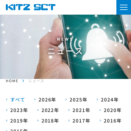
TOP
企業情報
製品情報
ニュース
カタログ・図面DL
採用情報
HOME
ニュース
ニュース
お問い合わせ
すべて
2026年
2025年
2024年
2023年
2022年
2021年
2020年
資材調達
2019年
2018年
2017年
2016年
会員登録