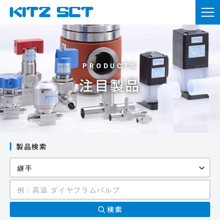
TOP
企業情報
製品情報
注目製品
カタログ・図面DL
採用情報
ニュース
製品検索
お問い合わせ
資材調達
会員登録