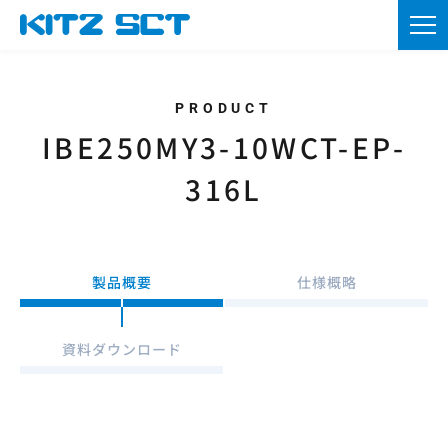
TOP
企業情報
製品情報
IBE250MY3-10WCT-EP-
316L
カタログ・図面DL
採用情報
製品概要
仕様概略
ニュース
お問い合わせ
資料ダウンロード
資材調達
会員登録