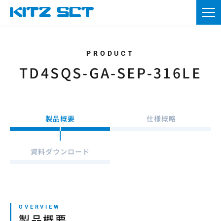
TOP
企業情報
製品情報
TD4SQS-GA-SEP-316LE
カタログ・図面DL
採用情報
製品概要
仕様概略
ニュース
資料ダウンロード
お問い合わせ
資材調達
製品概要
会員登録