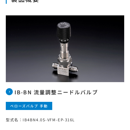
本サイトの利用について
プライバシーポリシー
サイトマップ
ログイン・新規会員登録
JP
EN
CN
KR
IB-BN 流量調整ニードルバルブ
ベローズバルブ 手動
型式名：IB4BN4.0S-VFM-EP-316L