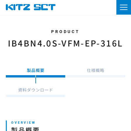
TOP
企業情報
製品情報
IB4BN4.0S-VFM-EP-316L
カタログ・図面DL
採用情報
製品概要
仕様概略
ニュース
資料ダウンロード
お問い合わせ
資材調達
製品概要
会員登録