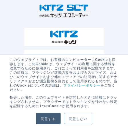
このウェブサイトでは、お客様のコンピューターにCookieを保
存します。このCookieは、ウェブサイトの利用に関する情報を
収集するために使用され、これによって利用者を記憶できます。
この情報は、ブラウジング環境の改善およびカスタマイズ、およ
びこのウェブサイトおよび他のメディアでの訪問者に関するアナ
リティクスおよび測定指標を目的として使用されるものです。当
社のCookieについての詳細は、
プライバシーポリシー
をご覧く
ださい。
拒否した場合、このウェブサイトを訪問したときに情報はトラッ
キングされません。ブラウザーではトラッキングを行わない設定
を記憶するために1つのCookieが使用されます。
プライバシーポリシー
本サイトの利用について
同意する
同意しない
© KITZ SCT Corporation. All Rights Reserved.