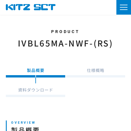
TOP
企業情報
製品情報
IVBL65MA-NWF-(RS)
カタログ・図面DL
採用情報
製品概要
仕様概略
ニュース
資料ダウンロード
お問い合わせ
資材調達
製品概要
会員登録