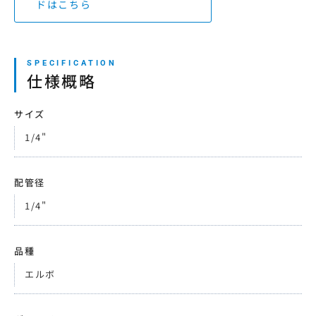
ドはこちら
仕様概略
サイズ
1/4"
配管径
1/4"
品種
エルボ