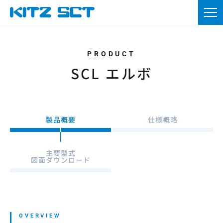
TOP
企業情報
製品情報
SCL エルボ
カタログ・図面DL
採用情報
製品概要
仕様概略
ニュース
主要型式
図面ダウンロード
お問い合わせ
資材調達
会員登録