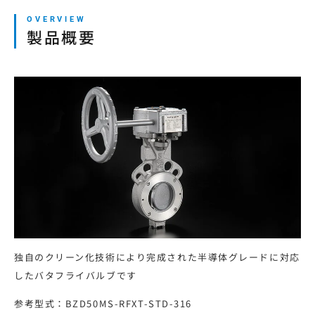
本サイトの利用について
製品概要
プライバシーポリシー
サイトマップ
ログイン・新規会員登録
JP
EN
CN
KR
独自のクリーン化技術により完成された半導体グレードに対応
したバタフライバルブです
参考型式：BZD50MS-RFXT-STD-316