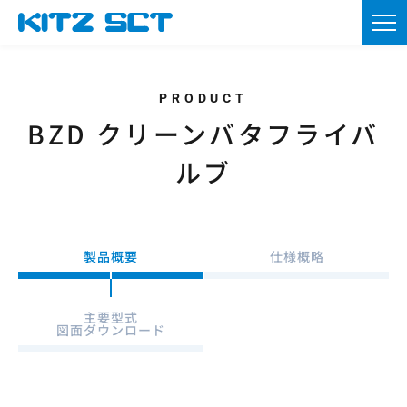
TOP
企業情報
製品情報
BZD クリーンバタフライバ
ルブ
カタログ・図面DL
採用情報
製品概要
仕様概略
ニュース
お問い合わせ
主要型式
図面ダウンロード
資材調達
会員登録