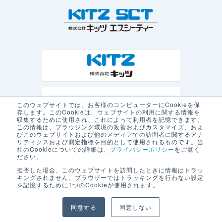
このウェブサイトでは、お客様のコンピューターにCookieを保
存します。このCookieは、ウェブサイトの利用に関する情報を
収集するために使用され、これによって利用者を記憶できます。
この情報は、ブラウジング環境の改善およびカスタマイズ、およ
びこのウェブサイトおよび他のメディアでの訪問者に関するアナ
リティクスおよび測定指標を目的として使用されるものです。当
社のCookieについての詳細は、
プライバシーポリシー
をご覧く
ださい。
拒否した場合、このウェブサイトを訪問したときに情報はトラッ
キングされません。ブラウザーではトラッキングを行わない設定
を記憶するために1つのCookieが使用されます。
プライバシーポリシー
本サイトの利用について
同意する
同意しない
© KITZ SCT Corporation. All Rights Reserved.