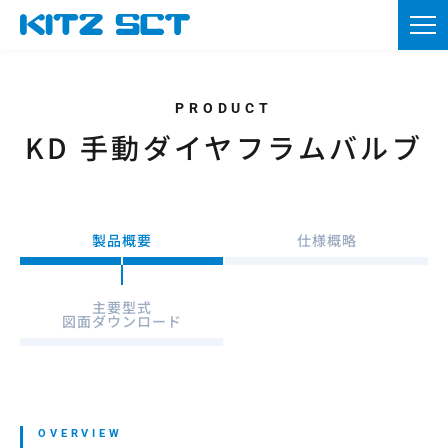
TOP
企業情報
製品情報
KD 手動ダイヤフラムバルブ
カタログ・図面DL
採用情報
製品概要
仕様概略
ニュース
主要型式
図面ダウンロード
お問い合わせ
資材調達
会員登録