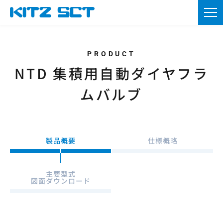
TOP
企業情報
製品情報
NTD 集積用自動ダイヤフラ
ムバルブ
カタログ・図面DL
採用情報
製品概要
仕様概略
ニュース
お問い合わせ
主要型式
図面ダウンロード
資材調達
会員登録