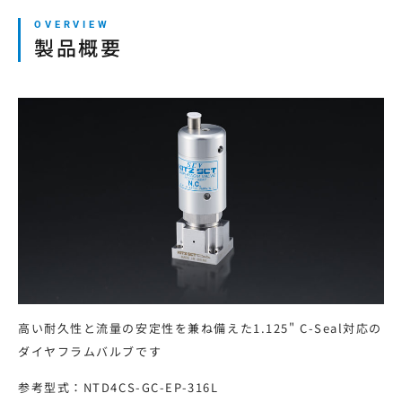
本サイトの利用について
製品概要
プライバシーポリシー
サイトマップ
ログイン・新規会員登録
JP
EN
CN
KR
高い耐久性と流量の安定性を兼ね備えた1.125" C-Seal対応の
ダイヤフラムバルブです
参考型式：NTD4CS-GC-EP-316L