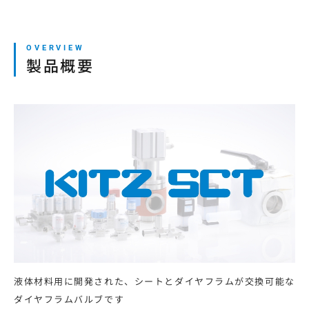
本サイトの利用について
製品概要
プライバシーポリシー
サイトマップ
ログイン・新規会員登録
JP
EN
CN
KR
液体材料用に開発された、シートとダイヤフラムが交換可能な
ダイヤフラムバルブです