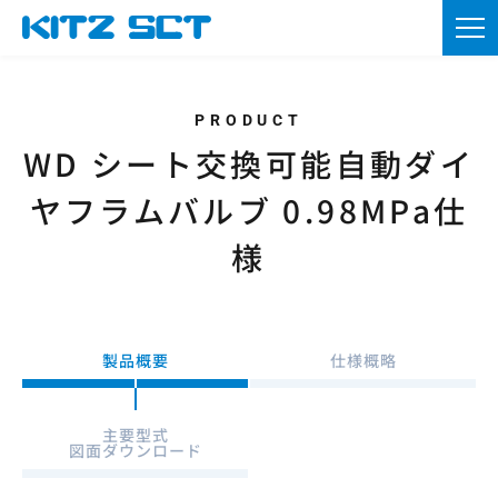
TOP
企業情報
製品情報
WD シート交換可能自動ダイ
ヤフラムバルブ 0.98MPa仕
カタログ・図面DL
様
採用情報
ニュース
製品概要
仕様概略
お問い合わせ
資材調達
主要型式
図面ダウンロード
会員登録