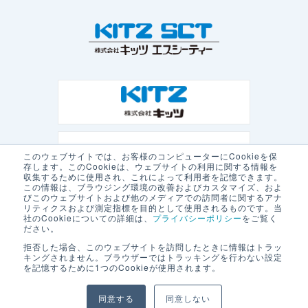
このウェブサイトでは、お客様のコンピューターにCookieを保
存します。このCookieは、ウェブサイトの利用に関する情報を
収集するために使用され、これによって利用者を記憶できます。
この情報は、ブラウジング環境の改善およびカスタマイズ、およ
びこのウェブサイトおよび他のメディアでの訪問者に関するアナ
リティクスおよび測定指標を目的として使用されるものです。当
社のCookieについての詳細は、
プライバシーポリシー
をご覧く
ださい。
拒否した場合、このウェブサイトを訪問したときに情報はトラッ
キングされません。ブラウザーではトラッキングを行わない設定
を記憶するために1つのCookieが使用されます。
プライバシーポリシー
本サイトの利用について
同意する
同意しない